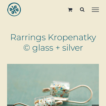
Skip
to
content
Rarrings Kropenatky
© glass + silver