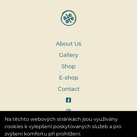
About Us
Gallery
Shop
E-shop
Contact
Na těchto webových stránkách jsou využívány
cookies k vylepšení poskytovaných služeb a pro
zvýšení komfortu při prohlížení.