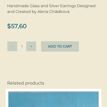
Handmade Glass and Silver Earrings Designed
and Created by Alena Chládková.
$
57,60
ADD TO CART
Rarrings
Kropenatky
©
glass
+
silver
Related products
quantity