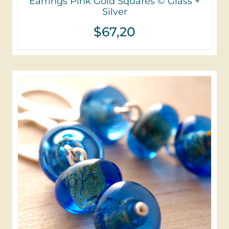
Earrings Pink Gold Squares © Glass +
Silver
$
67,20