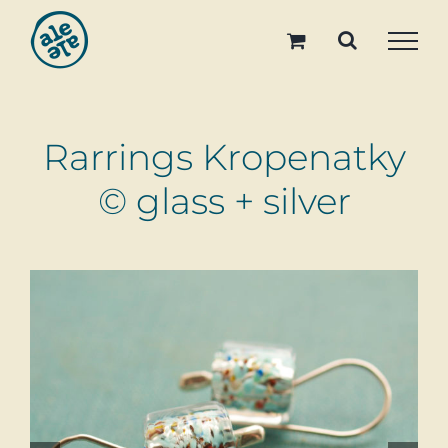
Skip
to
content
Rarrings Kropenatky
© glass + silver