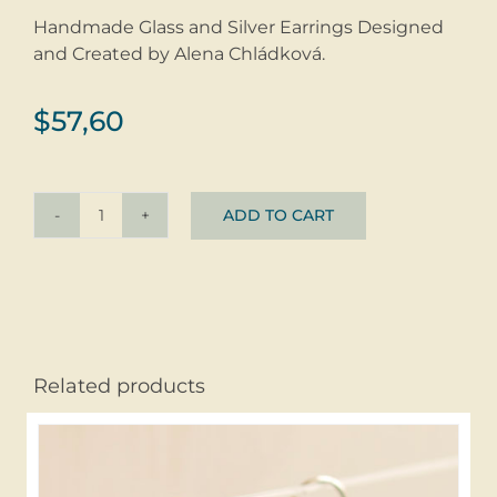
Handmade Glass and Silver Earrings Designed
and Created by Alena Chládková.
$
57,60
ADD TO CART
Rarrings
Kropenatky
©
glass
+
silver
Related products
quantity