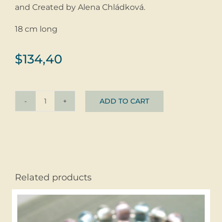
and Created by Alena Chládková.
18 cm long
$
134,40
ADD TO CART
Bracelet
Kropenatý
@
glass
+
silver
Related products
quantity