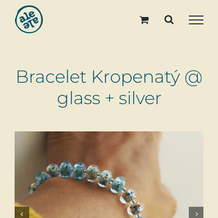
Skip
to
content
Bracelet Kropenatý @
glass + silver

