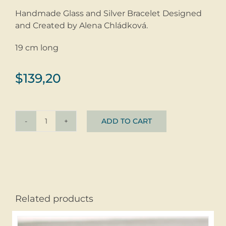
Handmade Glass and Silver Bracelet Designed
and Created by Alena Chládková.
19 cm long
$
139,20
ADD TO CART
Bracelet
Blue
and
Gold
©
glass
Related products
+
silver
quantity