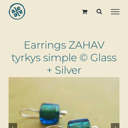
Skip
to
content
Earrings ZAHAV
tyrkys simple © Glass
+ Silver

