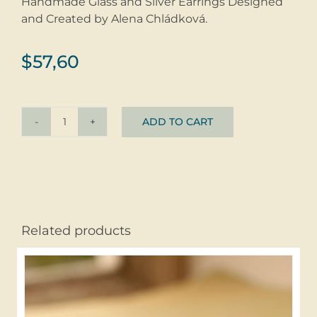
Handmade Glass and Silver Earrings Designed
and Created by Alena Chládková.
$
57,60
ADD TO CART
Earrings
ZAHAV
tyrkys
simple
©
Glass
Related products
+
Silver
quantity