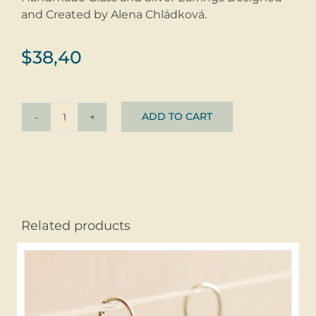
and Created by Alena Chládková.
$
38,40
ADD TO CART
Earrings
ZAHAV
Light
Green
©
glass
Related products
+
silver
quantity