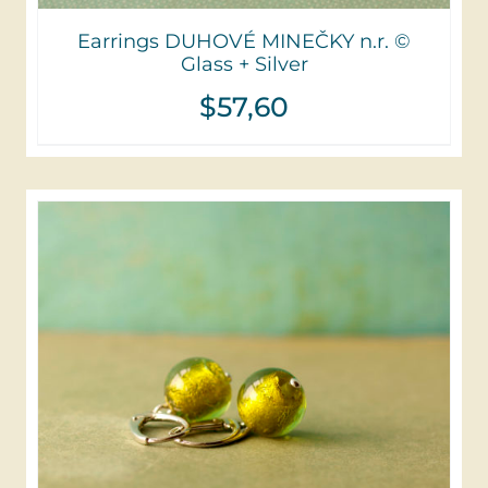
Earrings DUHOVÉ MINEČKY n.r. ©
Glass + Silver
$
57,60