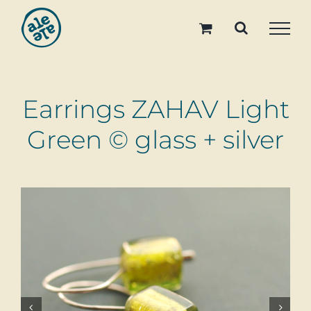
Skip
to
content
Earrings ZAHAV Light
Green © glass + silver

