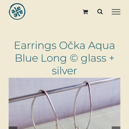
Skip
to
content
Earrings Očka Aqua
Blue Long © glass +
silver