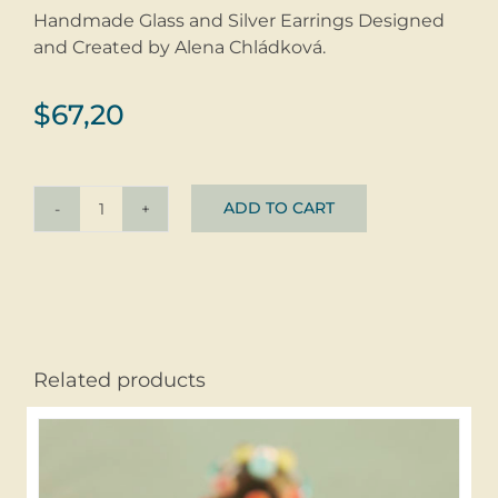
Handmade Glass and Silver Earrings Designed
and Created by Alena Chládková.
$
67,20
ADD TO CART
Earrings
Očka
Aqua
Blue
Long
©
Related products
glass
+
silver
quantity