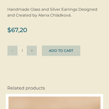
Handmade Glass and Silver Earrings Designed
and Created by Alena Chládková.
$
67,20
ADD TO CART
Earrings
NOA
Fuchsia
©
Glass
+
Related products
Silver
quantity