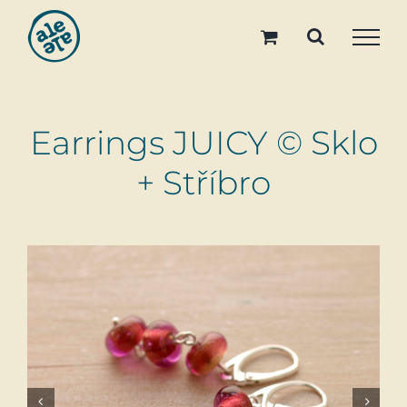
Skip
to
content
Earrings JUICY © Sklo
+ Stříbro

