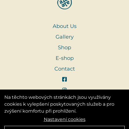
About Us
Gallery
Shop
E-shop
Contact
Na těchto webových stránkách jsou využívány
cookies k vylepšení poskytovaných služeb a pro
zvýšení komfortu při prohlížení.
Nastavení cookies
Vytvořila digitální agentura
4WORKS