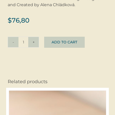
and Created by Alena Chládková.
$
76,80
ADD TO CART
Earrings
JUICY
©
Sklo
+
Stříbro
Related products
quantity