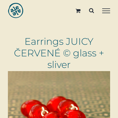
Skip
to
content
Earrings JUICY
ČERVENÉ © glass +
sliver