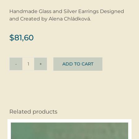
Handmade Glass and Silver Earrings Designed
and Created by Alena Chládková.
$
81,60
ADD TO CART
Earrings
JUICY
ČERVENÉ
©
glass
+
Related products
sliver
quantity