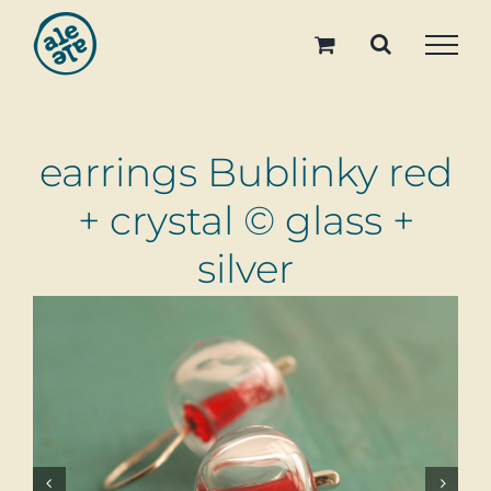
Skip
to
content
earrings Bublinky red
+ crystal © glass +
silver

