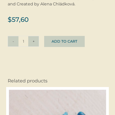
and Created by Alena Chládková.
$
57,60
ADD TO CART
earrings
Bublinky
red
+
crystal
©
Related products
glass
+
silver
quantity