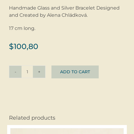
Handmade Glass and Silver Bracelet Designed
and Created by Alena Chládková.
17 cm long.
$
100,80
ADD TO CART
Bracelet
Velejemný
@
glass
+
silver
Related products
quantity