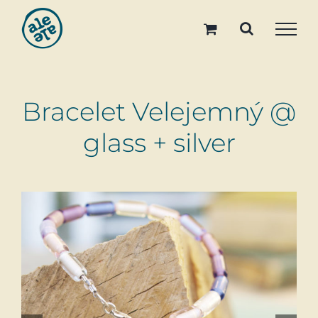
Skip
to
content
Bracelet Velejemný @
glass + silver