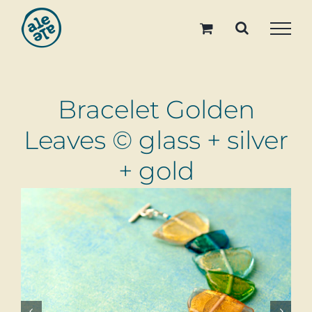
Skip
to
content
Bracelet Golden
Leaves © glass + silver
+ gold

