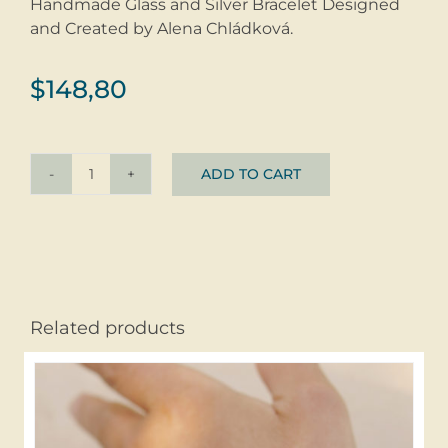
Handmade Glass and Silver Bracelet Designed
and Created by Alena Chládková.
$
148,80
ADD TO CART
Bracelet
Golden
Leaves
©
glass
+
Related products
silver
+
gold
quantity