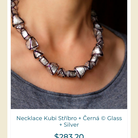
Necklace Kubi Stříbro + Černá © Glass
+ Silver
$
283,20