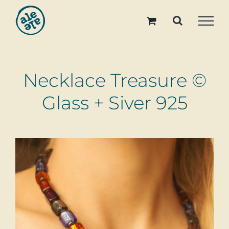
Skip
to
content
Necklace Treasure ©
Glass + Siver 925