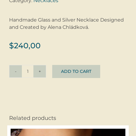
Category:
Necklaces
Handmade Glass and Silver Necklace Designed
and Created by Alena Chládková.
$
240,00
ADD TO CART
Necklace
Treasure
©
Glass
+
Siver
Related products
925
quantity