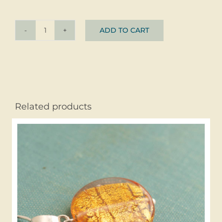
ADD TO CART
Silver
Chain
Ag
925
quantity
Related products