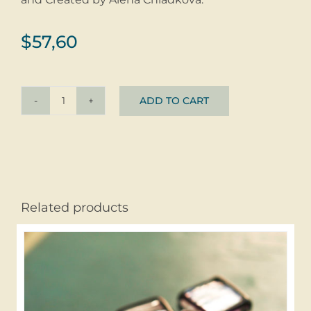
$
57,60
ADD TO CART
Earrings
Autumn
Stripes
Gold
Red
©
Related products
glass
+
silver
quantity