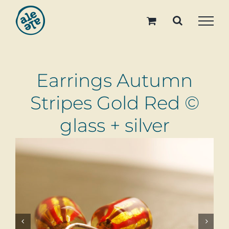
Skip
to
content
Earrings Autumn
Stripes Gold Red ©
glass + silver

