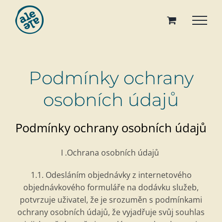
Přeskočit
na
obsah
Podmínky ochrany
osobních údajů
Podmínky ochrany osobní
ch
údajů
I .Ochrana osobní
ch
údajů
1.1.
Odesl
áním objednávky z internetov
é
ho
objednávkov
é
ho formul
áře na dodávku služeb,
potvrzuje uživatel, že je srozuměn s podmínkami
ochrany osobní
ch
údajů, že vyjadřuje svůj souhlas