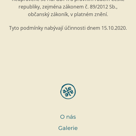
republiky, zejm
é
na zákonem č. 89/2012 Sb.,
obč
ansk
ý zákoník, v platn
é
m znění.
Tyto podmínky nabývají účinnosti dnem 15.10.2020.
O nás
Galerie