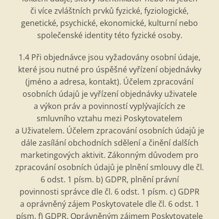
či více zvláštních prvků fyzick
é
, fyziologick
é
,
genetick
é
, psychick
é
, ekonomick
é
, kulturní nebo
společensk
é
identity t
é
to fyzick
é
osoby.
1.4 P
ři objednávce jsou vyžadovány osobní údaje,
kter
é
jsou nutn
é
pro úspěšn
é
vyřízení objednávky
(jm
é
no a adresa, kontakt). Účelem zpracování
osobní
ch
údajů je vyřízení objednávky uživatele
a výkon práv a povinností vyplývajících ze
smluvního vztahu mezi Poskytovatelem
a Uživatelem. Účelem zpracování osobní
ch
údajů je
dále zasílání obchodních sdělení a činění
dal
ších
marketingových aktivit. Zá
konn
ým důvodem pro
zpracování osobní
ch
údajů je plnění smlouvy dle čl.
6 odst. 1 pí
sm. b) GDPR,
plnění právní
povinnosti
spr
ávce dle čl. 6 odst. 1 písm. c) GDPR
a
opr
ávněný zájem Poskytovatele dle čl. 6 odst. 1
písm. f) GDPR. Oprávněným zájmem Poskytovatele