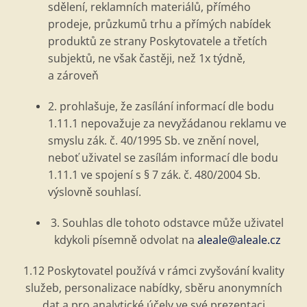
sdělení, reklamní
ch materi
álů, přím
é
ho
prodeje, průzkumů trhu a přímých nabídek
produktů ze strany Poskytovatele a třetích
subjektů
, ne v
šak častěji, než
1x t
ýdně,
a zároveň
2. prohlašuje, že zasílání informací dle bodu
1.11.1 nepovažuje za nevyžádanou reklamu ve
smyslu zák. č. 40/1995 Sb. ve znění novel,
neboť uživatel se zasílám informací dle bodu
1.11.1 ve spojení s §
7 z
ák. č. 480/2004 Sb.
výslovně souhlasí.
3. Souhlas dle tohoto odstavce může uživatel
kdykoli písemně odvolat na
aleale@aleale.cz
1.12 Poskytovatel používá v rámci zvyšování kvality
služeb, personalizace nabídky, sběru anonymních
dat a pro analytické účely ve sv
é
prezentaci