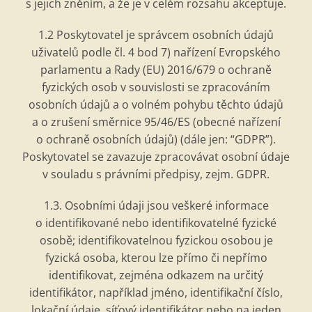
s jejich zněním, a že je v cel
é
m rozsahu akceptuje.
1.2 Poskytovatel je
spr
ávcem osobní
ch
údajů
uživatelů podle čl. 4 bod 7) nařízení Evropsk
é
ho
parlamentu a Rady (EU) 2016/679 o ochraně
fyzických osob v souvislosti se zpracováním
osobní
ch
údajů a o voln
é
m pohybu těchto údajů
a o zrušení směrnice 95/46/ES (obecn
é
nařízení
o ochraně osobní
ch
údajů) (dále jen: “GDPR”).
Poskytovatel se zavazuje zpracovávat osobní údaje
v souladu s právní
mi p
ředpisy, zejm. GDPR.
1.3. Osobními údaji jsou vešker
é
informace
o identifikovan
é
nebo identifikovateln
é
fyzick
é
osobě; identifikovatelnou fyzickou osobou je
fyzická osoba, kterou lze pří
mo
či nepřímo
identifikovat, zejm
é
na odkazem na určitý
identifikátor, například jm
é
no, identifikační čí
slo,
loka
ční údaje, síťový identifikátor nebo na jeden