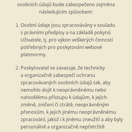
osobní
ch
údajů bude zabezpečeno zejm
é
na
n
ásledujícím způsobem:
Osobní údaje jsou zpracovávány v souladu
s právní
mi p
ředpisy a na základě pokynů
Uživatele, tj. pro výkon veškerý
ch
činností
potřebných pro poskytování webov
é
platmormy.
Poskytovatel se zavazuje, že technicky
a organizačně zabezpečí ochranu
zpracová
van
ých osobní
ch
údajů tak, aby
nemohlo dojít k neoprávněn
é
mu nebo
nahodil
é
mu přístupu k údajům, k jejich
změně, zničení či ztrátě, neoprávněným
př
enos
ům, k jejich jin
é
mu neoprávněn
é
mu
zpracování, jakož i k jin
é
mu zneužití a aby byly
personálně
a organiza
čně nepřetržitě