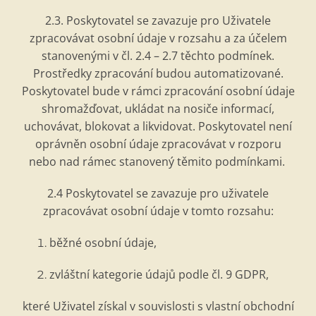
2.3. Poskytovatel se zavazuje pro Uživatele
zpracovávat osobní údaje v rozsahu a za účelem
stanovenými v čl. 2.4 – 2.7 těchto podmínek.
Prostředky zpracování budou automatizovan
é
.
Poskytovatel bude v rámci zpracování osobní údaje
shromažďovat, ukládat na nosiče informací,
uchovávat, blokovat a likvidovat. Poskytovatel není
opr
ávněn osobní údaje zpracovávat v rozporu
nebo nad rámec stanovený těmito podmínkami.
2.4 Poskytovatel se zavazuje pro uživatele
zpracovávat osobní údaje v tomto rozsahu:
běžn
é
osobní údaje,
zvláštní kategorie údajů podle č
l. 9 GDPR,
kter
é
Uživatel zí
skal v
souvislosti s vlastní obchodní