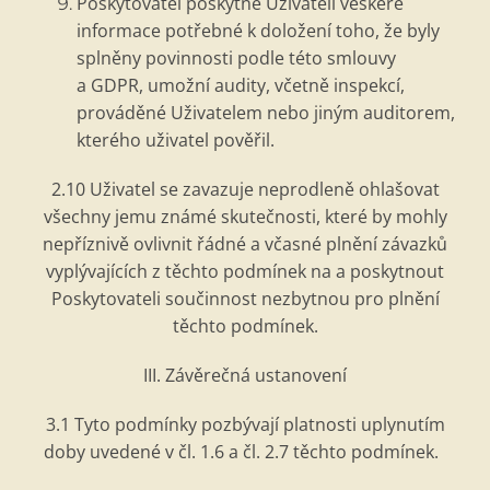
Poskytovatel poskytne Uživateli vešker
é
informace potřebn
é
k dolo
žení toho, že byly
splněny povinnosti podle t
é
to smlouvy
a GDPR, umožní audity, včetně inspekcí,
prováděn
é
Uživatelem nebo jiným auditorem,
kter
é
ho uživatel pověř
il.
2.10 U
živatel se zavazuje neprodleně ohlašovat
všechny jemu znám
é
skutečnosti, kter
é
by mohly
nepříznivě ovlivnit řádn
é
a včasn
é
plnění závazků
vyplývajících z těchto podmínek na a poskytnout
Poskytovateli součinnost nezbytnou pro plnění
těchto podmínek.
III. Závěrečná ustanovení
3.1 Tyto podmínky pozbývají platnosti uplynutím
doby uveden
é
v čl. 1.6 a čl. 2.7 těchto podmínek.