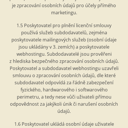
je zpracování osobní
ch
údajů pro úč
ely p
řím
é
ho
marketingu.
1.5 Poskytovatel pro plnění
licen
ční smlouvy
používá služeb subdodavatelů, zejm
é
na
poskytovatele mailingových služeb (osobní údaje
jsou ukládány v 3. zemích) a poskytovatele
webhostingu. Subdodavatel
é
jsou prověřeni
z hlediska bezpečn
é
ho zpracování osobní
ch
údajů.
Poskytovatel a subdodavatel webhostingu uzavřeli
smlouvu o zpracování osobní
ch
údajů, dle kter
é
subdodavatel odpovídá
za
řádně zabezpečení
fyzick
é
ho, hardwarov
é
ho i softwarov
é
ho
perimetru, a tedy nese vůči uživateli přímou
odpovědnost za jakýkoli únik či narušení osobní
ch
údajů.
1.6 Poskytovatel ukládá osobní údaje uživatele