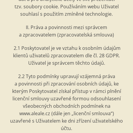
tzv. soubory cookie. Používáním webu Uživatel
souhlasí
s pou
žitím zmíněn
é
technologie.
II. Práva a povinnosti mezi správcem
a zpracovatelem (zpracovatelská smlouva)
2.1 Poskytovatel je ve vztahu k osobním údajům
klientů uživatelů zpracovatelem dle čl. 28 GDPR.
Uživatel je
spr
ávcem těchto údajů.
2.2 Tyto podmínky upravují vzájemná práva
a povinnosti při zpracování osobní
ch
údajů, ke
kterým Poskytovatel zí
skal p
řístup v rámci plnění
licen
ční smlouvy uzavřen
é
formou odsouhlasení
všeobecných obchodních podmínek na
www.aleale.cz
(dále jen „
licen
ční smlouva“)
uzavřen
é
s U
živatelem ke dni zřízení uživatelsk
é
ho
účtu.