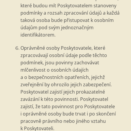
kter
é
budou mít Poskytovatelem stanoveny
podmínky a rozsah zpracování údajů a každá
taková osoba bude přistupovat k osobním
údajům pod svým jednoznačným
identifikátorem.
Oprávněn
é
osoby Poskytovatele, kter
é
zpracovávají osobní údaje podle těchto
podmínek, jsou povinny zachovávat
mlčenlivost o osobní
ch
údajích
a o bezpečnostních opatřeních, jejichž
zveřejnění by ohrozilo jejich zabezpečení.
Poskytovatel zajistí jejich prokazateln
é
zavázání k t
é
to povinnosti. Poskytovatel
zajistí, že tato povinnost pro Poskytovatele
i oprávněn
é
osoby bude trvat i po skončení
pracovně právního nebo jin
é
ho vztahu
k Poskytovateli.