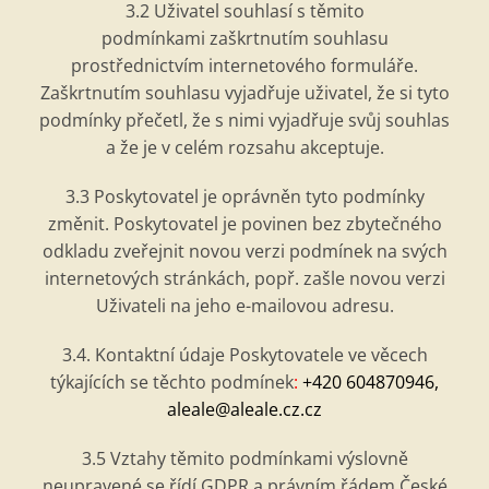
3.2 Uživatel souhlasí
s t
ěmito
podmínkami zaškrtnutím souhlasu
prostřednictvím internetov
é
ho formul
áře.
Zaškrtnutím souhlasu vyjadřuje uživatel, že si tyto
podmínky přečetl, že s nimi vyjadřuje svůj souhlas
a že je v cel
é
m rozsahu akceptuje.
3.3 Poskytovatel je oprávněn tyto podmínky
změnit. Poskytovatel je povinen bez zbytečn
é
ho
odkladu zveřejnit novou verzi podmínek na svých
internetových stránkách, popř. zašle novou verzi
Uživateli na jeho e-mailovou adresu.
3.4. Kontaktní údaje Poskytovatele ve věcech
týkajících se těchto podmínek
:
+420 604870946,
aleale@aleale.cz.cz
3.5 Vztahy těmito podmínkami výslovně
neupraven
é
se řídí GDPR a právním řá
dem
Česk
é