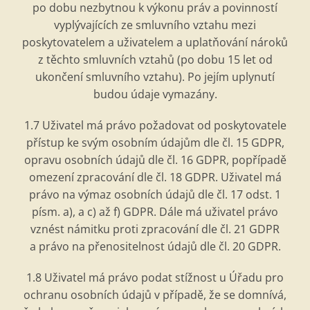
po dobu nezbytnou k výkonu práv a povinností
vyplývajících ze smluvního vztahu mezi
poskytovatelem a uživatelem a uplatňování nároků
z těchto smluvních vztahů (po dobu 15 let od
ukončení smluvního vztahu). Po jejím uplynutí
budou údaje vymazány.
1.7 Uživatel má právo požadovat od poskytovatele
přístup ke svým osobním údajům dle čl. 15 GDPR,
opravu osobní
ch
údajů dle č
l. 16 GDPR, pop
řípadě
omezení zpracování dle čl. 18 GDPR. Uživatel má
právo na výmaz osobní
ch
údajů dle čl. 17 odst. 1
písm. a), a c) až f) GDPR. Dále má uživatel právo
vzn
é
st námitku proti zpracování dle čl. 21 GDPR
a právo na přenositelnost údajů dle č
l. 20 GDPR.
1.8 Uživatel má právo podat stížnost u Úřadu pro
ochranu osobní
ch
údajů v případě, že se domnívá,