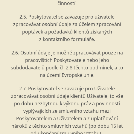
činností.
2.5. Poskytovatel se zavazuje pro uživatele
zpracovávat osobní údaje za účelem zpracování
poptávek a požadavků klientů získaných
z kontaktní
ho formul
ář
e.
2.6. Osobní údaje je možn
é
zpracovávat pouze na
pracovištích Poskytovatele nebo jeho
subdodavatelů podle čl. 2.8 těchto podmínek, a to
na území Evropsk
é
unie.
2.7. Poskytovatel se zavazuje pro Uživatele
zpracovávat osobní údaje klientů Uživatele, to vše
po dobu nezbytnou k výkonu práv a povinností
vyplývajících ze smluvního vztahu mezi
Poskytovatelem a Uživatelem a z uplatňování
nároků z těchto smluvních vztahů (po dobu 15 let
od ukončení smluvního vztahu).