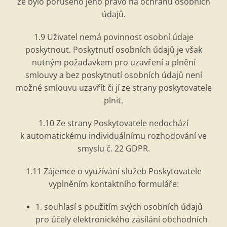
že bylo porušeno jeho právo na ochranu osobní
ch
údajů.
1.9 Uživatel nemá povinnost osobní údaje
poskytnout. Poskytnutí osobní
ch
údajů je však
nutným požadavkem pro uzavření a plnění
smlouvy a bez poskytnutí osobní
ch
údajů
nen
í
možn
é
smlouvu uzavřít či jí ze strany poskytovatele
plnit.
1.10 Ze strany Poskytovatele nedochází
k automatick
é
mu individuálnímu rozhodování ve
smyslu č. 22 GDPR.
1.11 Zájemce o využívání služeb Poskytovatele
vyplněním kontaktní
ho formul
áře:
1. souhlasí
s pou
žitím svých osobní
ch
údajů
pro účely elektronick
é
ho zasílání obchodních