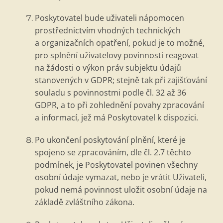
Poskytovatel bude uživateli nápomocen
prostřednictvím vhodných technických
a organizačních opatření, pokud je to možn
é
,
pro splnění uživatelovy povinnosti reagovat
na žádosti o výkon práv subjektu údajů
stanovených v GDPR; stejně tak při zajišťování
souladu s povinnostmi podle č
l. 32 a
ž
36
GDPR, a
to p
ři zohlednění povahy zpracování
a informac
í, jež má Poskytovatel k dispozici.
Po ukončení poskytování plnění, kter
é
je
spojeno se zpracováním, dle čl. 2.7 těchto
podmínek, je Poskytovatel povinen všechny
osobní údaje vymazat, nebo je vrátit Uživateli,
pokud nemá povinnost uložit osobní údaje na
základě zvláštního zákona.