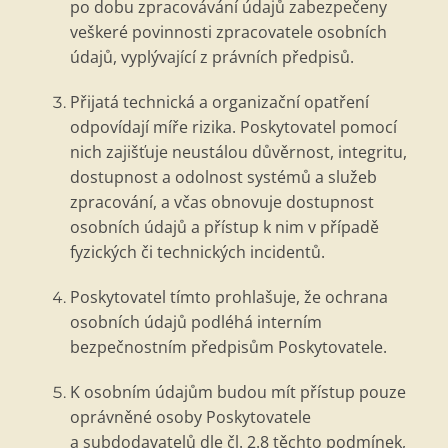
po dobu zpracovávání údajů zabezpečeny
vešker
é
povinnosti zpracovatele osobní
ch
údajů, vyplývající z právních předpisů.
Přijatá technická
a organiza
ční opatření
odpovídají míře rizika. Poskytovatel pomocí
nich zajišťuje neustálou důvěrnost, integritu,
dostupnost a odolnost syst
é
mů a služeb
zpracování, a včas obnovuje dostupnost
osobní
ch
údajů a přístup k nim v případě
fyzický
ch
či technický
ch incident
ů.
Poskytovatel tímto prohlašuje, že ochrana
osobní
ch
údajů podl
é
há interním
bezpečnostní
m p
ředpisům Poskytovatele.
K osobním údajům budou mít přístup pouze
oprávněn
é
osoby Poskytovatele
a subdodavatelů dle čl. 2.8 těchto podmínek,