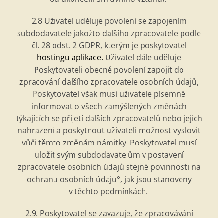
2.8 Uživatel uděluje povolení se zapojením
subdodavatele jakož
to dal
šího zpracovatele podle
čl. 28 odst. 2 GDPR, kterým je poskytovatel
hostingu aplikace.
Uživatel dá
le ud
ěluje
Poskytovateli obecn
é
povolení zapojit do
zpracování
dal
šího zpracovatele osobní
ch
údajů,
Poskytovatel však musí uživatele písemně
informovat o všech zamýšlených změná
ch
t
ýkajících se přijetí
dal
ších zpracovatelů nebo jejich
nahrazení a poskytnout uživateli možnost vyslovit
vůči těmto změnám námitky. Poskytovatel musí
ulo
žit svým subdodavatelům v postavení
zpracovatele osobní
ch
údajů stejn
é
povinnosti na
ochranu osobní
ch
údaju
°
, jak jsou stanoveny
v těchto podmínkách.
2.9. Poskytovatel se zavazuje, že zpracovávání